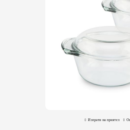
Изпрати на приятел
О