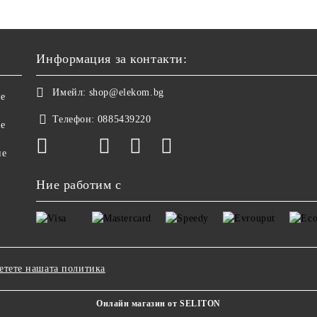
Информация за контакти:
Имейл:
shop@elekom.bg
не
Телефон:
0885439220
ве
не
Ние работим с
етете нашата политика
Онлайн магазин от SELITON