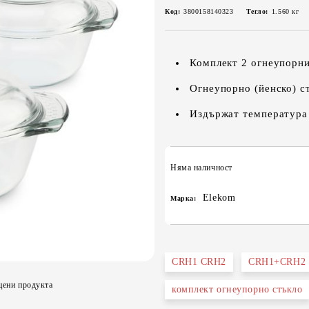
Код:
3800158140323
Тегло:
1.560
кг
Комплект 2 огнеупорни
Огнеупорно (йенско) с
Издържат температура 
Няма наличност
Elekom
Марка:
CRH1 CRH2
CRH1+CRH2
цени продукта
комплект огнеупорно стъкло