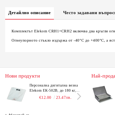
Детайлно описание
Често задавани въпрос
Комплектът Elekom CRH1+CRH2 включва два кръгли огне
Огнеупорното стъкло издържа от -40°C до +400°C, а яст
Нови продукти
Най-прод
Персонална дигитална везна
Елек
Elekom ЕК-502B, до 180 кг,
EK-4
LCD дисплей, Темперирано
дисп
€12.00
23.47лв.
стъкло - 6.0 мм, Размери
- 6.
30x30x2.3 cм
cм