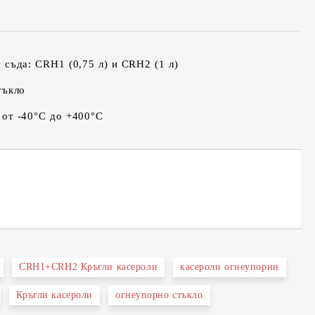
 съда: CRH1 (0,75 л) и CRH2 (1 л)
тъкло
от -40°C до +400°C
CRH1+CRH2 Кръгли касероли
касероли огнеупорни
Кръгли касероли
огнеупорно стъкло