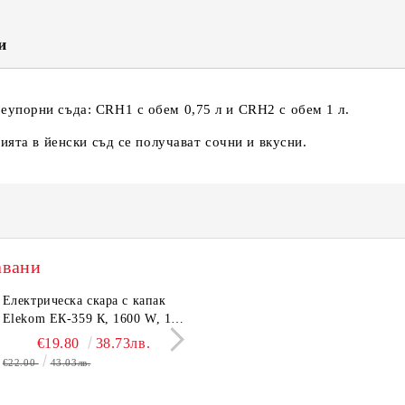
и
упорни съда: CRH1 с обем 0,75 л и CRH2 с обем 1 л.
ията в йенски съд се получават сочни и вкусни.
авани
тронен кантар Elekom
Електрическа скара с капак
Сешоар Elekom EK-1106,
Парти грил Elekom Е
03А, до 180 кг, LCD
Elekom ЕК-359 К, 1600 W, 12
1000W, Сгъваема дръжка,
мощност 800W, подв
лей, Темперирано стъкло
бр. неръждаеми тръбни
Концентратор, Две скорост
тавичка, медно покри
€10.50
€19.80
20.54лв.
38.73лв.
€11.50
€16.11
22.49лв.
31.51
0 мм, Размери 30x30x2.4
нагревятеля
Дълъг кабел, 220-240 V
реотана
€22.00
43.03лв.
€17.90
35.01лв.