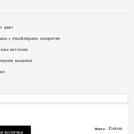
т цвят
ана с емайлирано покритие
гама котлони
миялна машина
мл
Elekom
Марка: