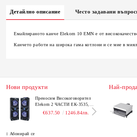
Детайлно описание
Често задавани въпрос
Емайлираното канче Elekom 10 EMN е от висококачестве
Канчето работи на широка гама котлони и се мие в мия
Нови продукти
Най-прод
Преносим Високоговорител
Елек
Elekom 2 ЧАСТИ ЕК-3535,
ЕК-1
500W, Bluetooth, Bluetooth,
Безш
€637.50
1246.84лв.
USB, Караоке, 2 микрофона,
корп
LED осветление
Абонирай се