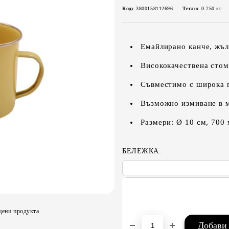
Код:
3800158112696
Тегло:
0.250
кг
Емайлирано канче, жъл
Висококачествена стом
Съвместимо с широка 
Възможно измиване в 
Размери: Ø 10 см, 700 
БЕЛЕЖКА:
цени продукта