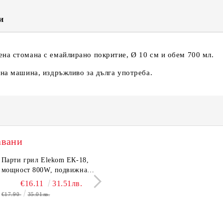
Съгласен съм с
Политика
Ние ще се свържем с вас в рамки
и
на стомана с емайлирано покритие, Ø 10 см и обем 700 мл.
лна машина, издръжливо за дълга употреба.
авани
трическа Кана Elekom
Парти грил Elekom ЕК-18,
Електрическа Кана Elekom
Електрическа скара с
600 N, 1,6L,1500W, Цял
мощност 800W, подвижна
ЕК-1867, 1500W, 1,8 L.
Elekom ЕК-359 К, 160
евен вътрешен иноксов
тавичка, медно покритие на
Иноксово казанче,
бр. неръждаеми тръб
€15.50
€16.11
30.32лв.
31.51лв.
€14.50
€19.80
28.36лв.
38.73
ус
реотана
Топлоизолиран корпус
нагревятеля
€17.90
35.01лв.
€22.00
43.03лв.