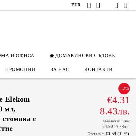
EUR
ОМА И ОФИСА
ДОМАКИНСКИ СЪДОВЕ
ПРОМОЦИИ
ЗА НАС
КОНТАКТИ
-12%
€4.31
е Elekom
0 мл,
8.43лв.
 стомана с
Каталожна цена:
€4.90
итие
9.58лв.
€0.59 (12%)
Отстъпка: