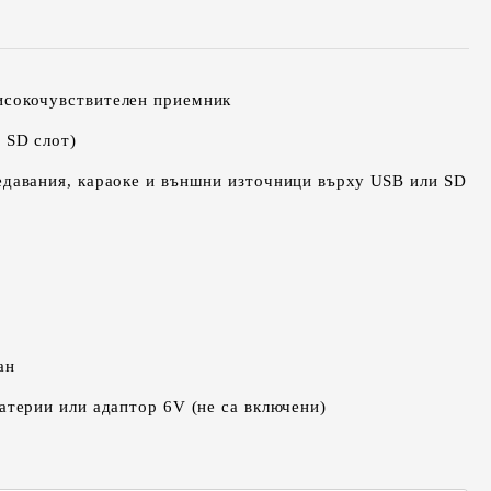
исокочувствителен приемник
 SD слот)
едавания, караоке и външни източници върху USB или SD
ан
атерии или адаптор 6V (не са включени)