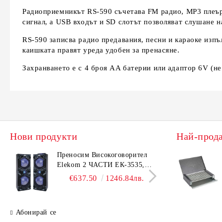
Радиоприемникът RS-590 съчетава FM радио, MP3 плеър 
сигнал, а USB входът и SD слотът позволяват слушане н
RS-590 записва радио предавания, песни и караоке изп
каишката правят уреда удобен за пренасяне.
Захранването е с 4 броя AA батерии или адаптор 6V (не
Нови продукти
Най-прод
Преносим Високоговорител
Елек
Elekom 2 ЧАСТИ ЕК-3535,
ЕК-1
500W, Bluetooth, Bluetooth,
Безш
€637.50
1246.84лв.
USB, Караоке, 2 микрофона,
корп
LED осветление
Абонирай се