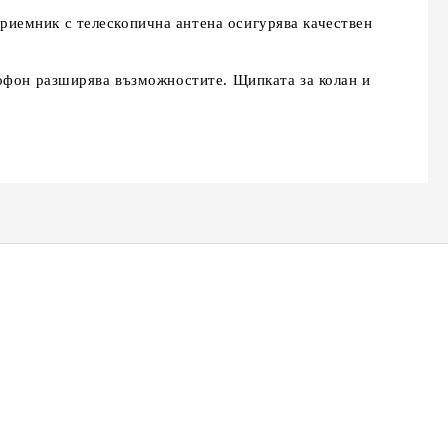
риемник с телескопична антена осигурява качествен
рофон разширява възможностите. Щипката за колан и
К-18,
Кафемелачка Elekom ЕК-9202,
Преса за коса Elekom
ижна
Дълбок контейнер, Ножове от
ЕК-1333, Ретро къдрици,
тие на
неръждаема стомана, 200W
20мм, керамично покритие,
лв.
€21.50
€26.00
42.05лв.
50.85лв.
студен връх, светлинна
€24.00
46.94лв.
индикация, 55W, стойка