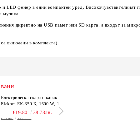
и LED фенер в един компактен уред. Високочувствителният п
а музика.
ълнения директно на USB памет или SD карта, а входът за мик
 са включени в комплекта).
авани
трическа Кана Elekom
Електрическа скара с капак
Електрическа Кана Elekom
Парти грил Elekom Е
600 N, 1,6L,1500W, Цял
Elekom ЕК-359 К, 1600 W, 12
ЕК-1867, 1500W, 1,8 L.
мощност 800W, подв
евен вътрешен иноксов
бр. неръждаеми тръбни
Иноксово казанче,
тавичка, медно покри
€15.50
€19.80
30.32лв.
38.73лв.
€14.50
€16.11
28.36лв.
31.51
ус
нагревятеля
Топлоизолиран корпус
реотана
€22.00
43.03лв.
€17.90
35.01лв.