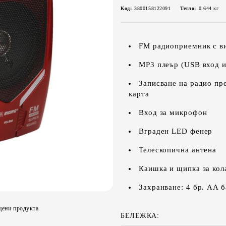
Код:
3800158122091
Тегло:
0.644
кг
FM радиоприемник с в
MP3 плеър (USB вход и
Записване на радио пр
карта
Вход за микрофон
Вграден LED фенер
Телескопична антена
Каишка и щипка за кол
Захранване: 4 бр. AA б
цени продукта
БЕЛЕЖКА: