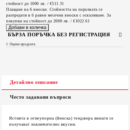
стойност до 1000 лв. / €511.31
Плащане на 6 вноски. Стойността на поръчката се
разпределя в 6 равни месечни вноски с оскъпяване. За
покупки на стойност до 2000 лв. / €1022.61
БЪРЗА ПОРЪЧКА БЕЗ РЕГИСТРАЦИЯ
Оцени продукта
САМО ПОПЪЛНЕТЕ 2 ПОЛЕТА
Съгласен съм с
Политиката за лични данни
Детайлно описание
Ние ще се свържем с вас в рамките на работния ден.
Често задавани въпроси
Ястията в огнеупорна (йенска) тенджера винаги се
получават изключително вкусни.