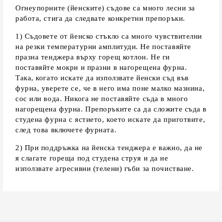
Огнеупорните (йенските) съдове са много лесни за
работа, стига да следвате конкретни препоръки.
1) Съдовете от йенско стъкло са много чувствителни
на резки температурни амплитуди. Не поставяйте
празна тенджера върху горещ котлон. Не ги
поставяйте мокри и празни в нагорещена фурна.
Така, когато искате да използвате йенски съд във
фурна, уверете се, че в него има поне малко мазнина,
сос или вода. Никога не поставяйте съда в много
нагорещена фурна. Препоръките са да сложите съда в
студена фурна с ястието, което искате да приготвите,
след това включете фурната.
2) При поддръжка на йенска тенджера е важно, да не
я слагате гореща под студена струя и да не
използвате агресивни (телени) гъби за почистване.