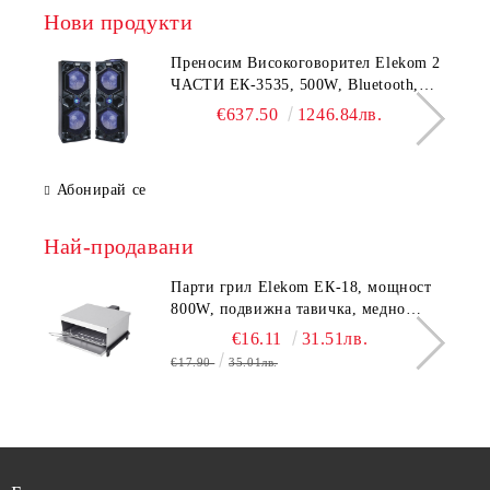
Нови продукти
Преносим Високоговорител Elekom 2
ЧАСТИ ЕК-3535, 500W, Bluetooth,
Bluetooth, USB, Караоке, 2
€637.50
1246.84лв.
микрофона, LED осветление
Абонирай се
Най-продавани
Парти грил Elekom ЕК-18, мощност
800W, подвижна тавичка, медно
покритие на реотана
€16.11
31.51лв.
€17.90
35.01лв.