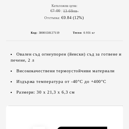
Каталожна цена:
€7.00
13.69лв.
€0.84 (12%)
Отстъпка:
Код:
3800158127119
Тегло:
0.931
кг
Овален съд огнеупорен (йенски) съд за готвене и
печене, 2 л
Висококачествени термоустойчиви материали
Издържа температура от -40°C до +400°C
Размери: 30 х 21,3 х 6,3 см