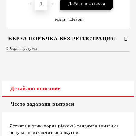
Elekom
Марка:
БЪРЗА ПОРЪЧКА БЕЗ РЕГИСТРАЦИЯ
Оцени продукта
САМО ПОПЪЛНЕТЕ 2 ПОЛЕТА
Съгласен съм с
Политиката за лични данни
Детайлно описание
Ние ще се свържем с вас в рамките на работния ден.
Често задавани въпроси
Ястията в огнеупорна (йенска) тенджера винаги се
получават изключително вкусни.