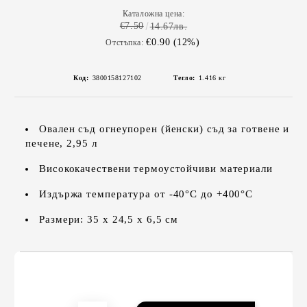
Каталожна цена:
€7.50
14.67лв.
€0.90 (12%)
Отстъпка:
Код:
3800158127102
Тегло:
1.416
кг
Овален съд огнеупорен (йенски) съд за готвене и
печене, 2,95 л
Висококачествени термоустойчиви материали
Издържа температура от -40°C до +400°C
Размери: 35 х 24,5 х 6,5 см