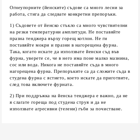
Огнеупорните (йенските) съдове са много лесни за
работа, стига да следвате конкретни препоръки.
1) Съдовете от йенско стъкло са много чувствителни
на резки температурни амплитуди. Не поставяйте
празна тенджера върху горещ котлон. Не ги
поставяйте мокри и празни в нагорещена фурна.
Така, когато искате да използвате йенски съд във
фурна, уверете се, че в него има поне малко мазнина,
сос или вода. Никога не поставяйте съда в много
нагорещена фурна. Препоръките са да сложите съда в
студена фурна с ястието, което искате да приготвите,
след това включете фурната.
2) При поддръжка на йенска тенджера е важно, да не
я слагате гореща под студена струя и да не
използвате агресивни (телени) гъби за почистване.