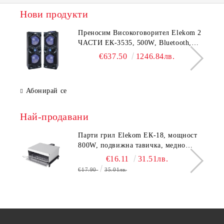
Нови продукти
Преносим Високоговорител Elekom 2
ЧАСТИ ЕК-3535, 500W, Bluetooth,
Bluetooth, USB, Караоке, 2
€637.50
1246.84лв.
микрофона, LED осветление
Абонирай се
Най-продавани
Парти грил Elekom ЕК-18, мощност
800W, подвижна тавичка, медно
покритие на реотана
€16.11
31.51лв.
€17.90
35.01лв.