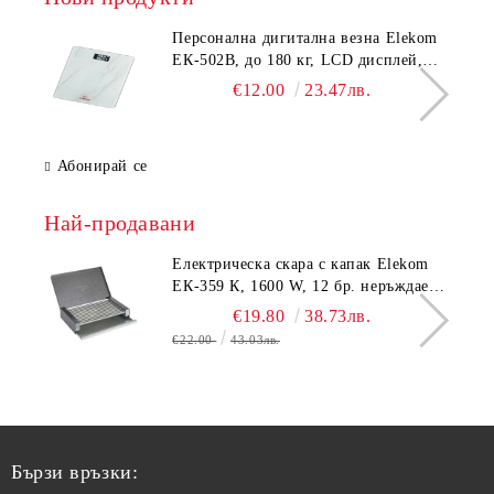
Персонална дигитална везна Elekom
ЕК-502B, до 180 кг, LCD дисплей,
Темперирано стъкло - 6.0 мм,
€12.00
23.47лв.
Размери 30x30x2.3 cм
Абонирай се
Най-продавани
Електрическа скара с капак Elekom
ЕК-359 К, 1600 W, 12 бр. неръждаеми
тръбни нагревятеля
€19.80
38.73лв.
€22.00
43.03лв.
Бързи връзки: