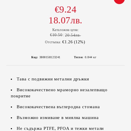
€9.24
18.07лв.
Каталожна цена:
€10.50
20.54лв.
€1.26 (12%)
Отстъпка:
Код:
3800158123241
Тегло:
0.844
кг
Тава с подвижни метални дръжки
Висококачествено мраморно незалепващо
покритие
Висококачествена въглеродна стомана
Възможно измиване в миялна машина
Не съдържа PTFE, PFOA и тежки метали