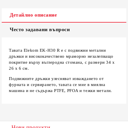
Съгласен съм с
Политиката за лични данни
Детайлно описание
Ние ще се свържем с вас в рамките на работния ден.
Често задавани въпроси
Тавата Elekom EK-H30 R е с подвижни метални
дръжки и висококачествено мраморно незалепващо
покритие върху въглеродна стомана, с размери 34 х
26 х 6 см.
Подвижните дръжки улесняват изваждането от
фурната и сервирането, тавата се мие в миялна
машина и не съдържа PTFE, PFOA и тежки метали.
Нови продукти