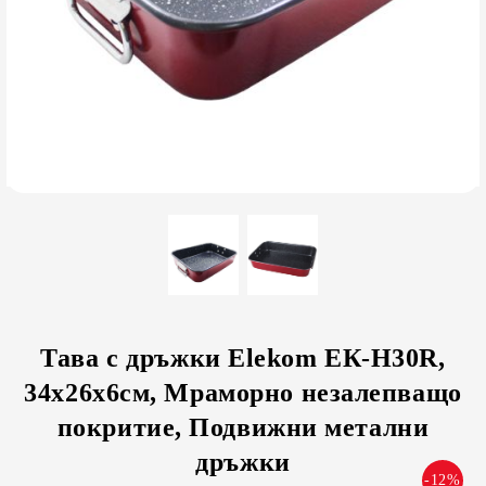
Тава с дръжки Elekom ЕК-Н30R,
34х26х6см, Мраморно незалепващо
покритие, Подвижни метални
дръжки
-12%