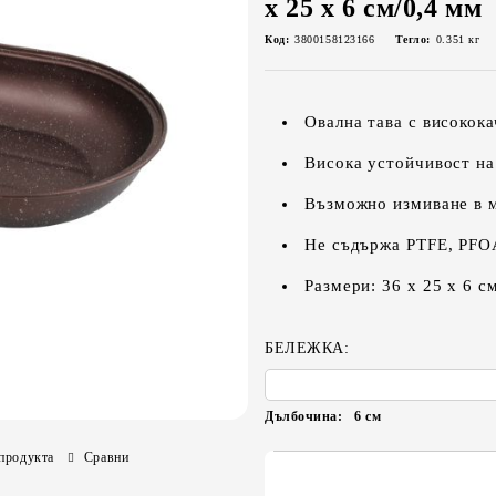
х 25 x 6 см/0,4 мм
Код:
3800158123166
Тегло:
0.351
кг
Овална тава с високок
Висока устойчивост на
Възможно измиване в 
Не съдържа PTFE, PFO
Размери: 36 х 25 х 6 с
БЕЛЕЖКА:
Дълбочина:
6
см
продукта
Сравни