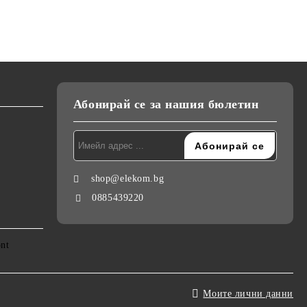
220-240V
индикация, 55W, стойка
Абонирай се за нашия бюлетин
shop@elekom.bg
0885439220
Моите лични данни