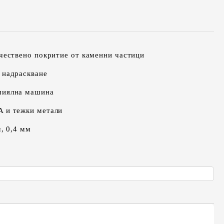
ачествено покритие от каменни частици
 надраскване
миялна машина
A и тежки метали
м, 0,4 мм