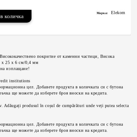
Elekom
Марка:
Висококачествено покритие от каменни частици, Висока
 х 25 x 6 см/0,4 мм
 на изплащане!
edit institutions
формационна цел. Добавете продукта в количката си с бутона
ръчка ще можете да изберете броя вноски на кредита.
iv. Adăugați produsul în coșul de cumpărături unde veți putea selecta
формационна цел. Добавете продукта в количката си с бутона
ръчка ще можете да изберете броя вноски на кредита.