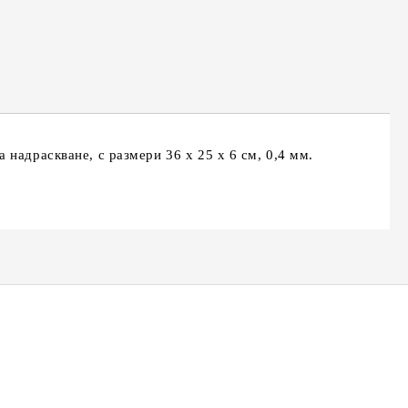
та за лични данни
те на работния ден.
надраскване, с размери 36 х 25 х 6 см, 0,4 мм.
К-18,
Сешоар Elekom EK-1036,
Преса за коса Elekom
ижна
2200W, Сгъваема дръжка,
ЕК-1333, Ретро къдрици,
и,
тие на
Студен въздух, Дифузер,
20мм, керамично покритие,
лв.
€22.90
€26.00
44.79лв.
50.85лв.
Концентратор, Дълъг Кабел,
студен връх, светлинна