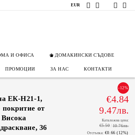
EUR
ОМА И ОФИСА
ДОМАКИНСКИ СЪДОВЕ
ПРОМОЦИИ
ЗА НАС
КОНТАКТИ
-12%
€4.84
на ЕК-Н21-1,
 покритие от
9.47лв.
 Висока
Каталожна цена:
€5.50
драскване, 36
10.76лв.
€0.66 (12%)
Отстъпка: