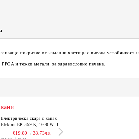
Съгласен съм с
Политика
Ние ще се свържем с вас в рамки
и
лепващо покритие от каменни частици с висока устойчивост на 
 PFOA и тежки метали, за здравословно печене.
авани
тронен кантар Elekom
Електрическа скара с капак
Сешоар Elekom EK-1106,
Парти грил Elekom Е
03А, до 180 кг, LCD
Elekom ЕК-359 К, 1600 W, 12
1000W, Сгъваема дръжка,
мощност 800W, подв
лей, Темперирано стъкло
бр. неръждаеми тръбни
Концентратор, Две скорост
тавичка, медно покри
€10.50
€19.80
20.54лв.
38.73лв.
€11.50
€16.11
22.49лв.
31.51
0 мм, Размери 30x30x2.4
нагревятеля
Дълъг кабел, 220-240 V
реотана