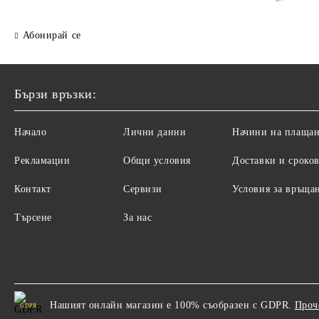
30x30x2.3 cм
cм
Абонирай се
Бързи връзки:
Начало
Лични данни
Начини на плаща
Рекламации
Общи условия
Доставки и сроко
Контакт
Сервизи
Условия за връща
Търсене
За нас
Нашият онлайн магазин е 100% съобразен с GDPR.
Проч
GDPR