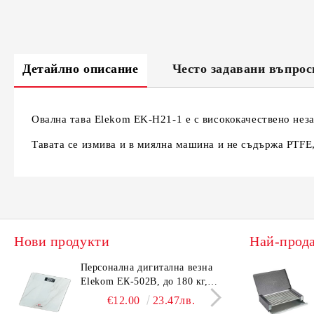
Детайлно описание
Често задавани въпрос
Овална тава Elekom EK-H21-1 е с висококачествено неза
Тавата се измива и в миялна машина и не съдържа PTFE,
Нови продукти
Най-прод
Персонална дигитална везна
Елек
Elekom ЕК-502B, до 180 кг,
EK-4
LCD дисплей, Темперирано
дисп
€12.00
23.47лв.
стъкло - 6.0 мм, Размери
- 6.