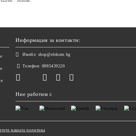
€22.00
43.03лв.
€17.90
35.01лв.
Информация за контакти:
Имейл:
shop@elekom.bg
не
Телефон:
0885439220
ве
не
Ние работим с
етете нашата политика