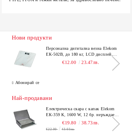
Нови продукти
Персонална дигитална везна Elekom
ЕК-502B, до 180 кг, LCD дисплей,
Темперирано стъкло - 6.0 мм,
€12.00
23.47лв.
Размери 30x30x2.3 cм
Абонирай се
Най-продавани
Електрическа скара с капак Elekom
ЕК-359 К, 1600 W, 12 бр. неръждаеми
тръбни нагревятеля
€19.80
38.73лв.
€22.00
43.03лв.