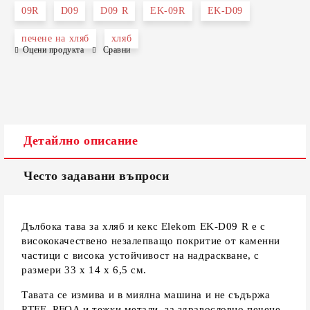
09R
D09
D09 R
EK-09R
EK-D09
печене на хляб
хляб
Оцени продукта
Сравни
Съгласен съм с
Политиката за лични данни
Ние ще се свържем с вас в рамките на работния ден.
Детайлно описание
Често задавани въпроси
Дълбока тава за хляб и кекс Elekom EK-D09 R е с
висококачествено незалепващо покритие от каменни
частици с висока устойчивост на надраскване, с
размери 33 х 14 х 6,5 см.
Тавата се измива и в миялна машина и не съдържа
PTFE, PFOA и тежки метали, за здравословно печене.