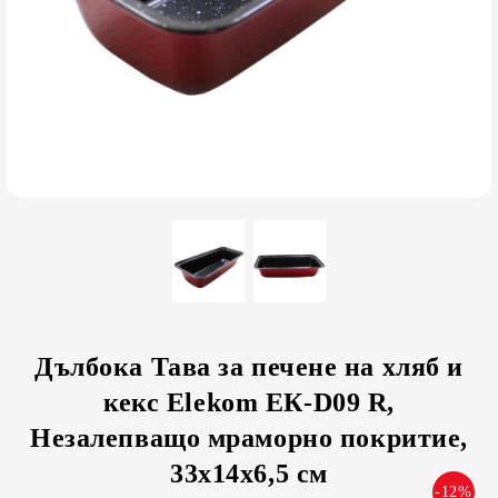
Дълбока Тава за печене на хляб и
кекс Elekom ЕК-D09 R,
Незалепващо мраморно покритие,
33х14x6,5 см
-12%