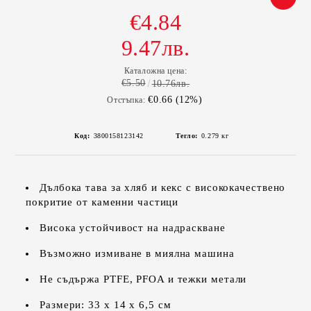
€4.84
9.47лв.
Каталожна цена:
€5.50
10.76лв.
€0.66 (12%)
Отстъпка:
Код:
3800158123142
Тегло:
0.279
кг
Дълбока тава за хляб и кекс с висококачествено
покритие от каменни частици
Висока устойчивост на надраскване
Възможно измиване в миялна машина
Не съдържа PTFE, PFOA и тежки метали
Размери: 33 х 14 х 6,5 см