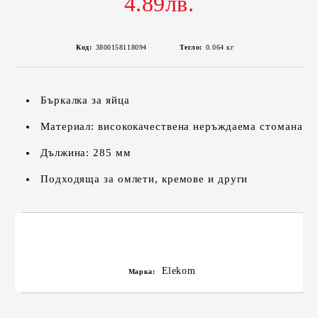
4.89лв.
Код:
3800158118094
Тегло:
0.064
кг
Бъркалка за яйца
Материал: висококачествена неръждаема стомана
Дължина: 285 мм
Подходяща за омлети, кремове и други
Elekom
Марка: