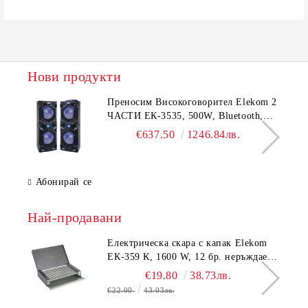
Нови продукти
Преносим Високоговорител Elekom 2
ЧАСТИ ЕК-3535, 500W, Bluetooth,
Bluetooth, USB, Караоке, 2
€637.50
1246.84лв.
микрофона, LED осветление
Абонирай се
Най-продавани
Електрическа скара с капак Elekom
ЕК-359 К, 1600 W, 12 бр. неръждаеми
тръбни нагревятеля
€19.80
38.73лв.
€22.00
43.03лв.