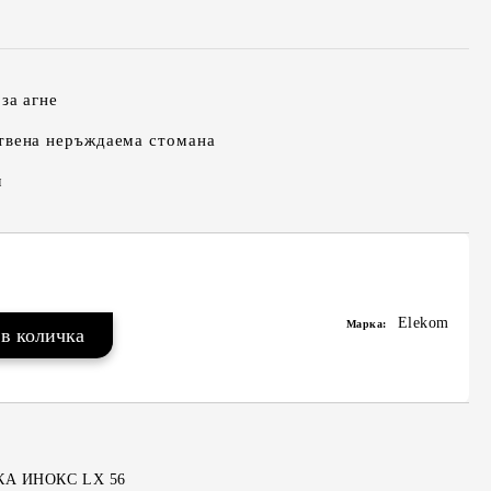
за агне
твена неръждаема стомана
м
Elekom
Марка:
КА ИНОКС LX 56