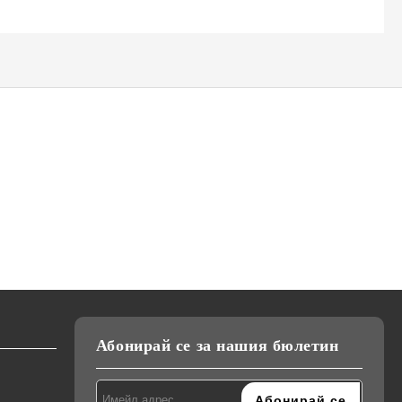
К-18,
Сешоар Elekom EK-1036,
Преса за коса Elekom
ижна
2200W, Сгъваема дръжка,
ЕК-1333, Ретро къдрици,
и,
тие на
Студен въздух, Дифузер,
20мм, керамично покритие,
лв.
€22.90
€26.00
44.79лв.
50.85лв.
Концентратор, Дълъг Кабел,
студен връх, светлинна
220-240V
индикация, 55W, стойка
Абонирай се за нашия бюлетин