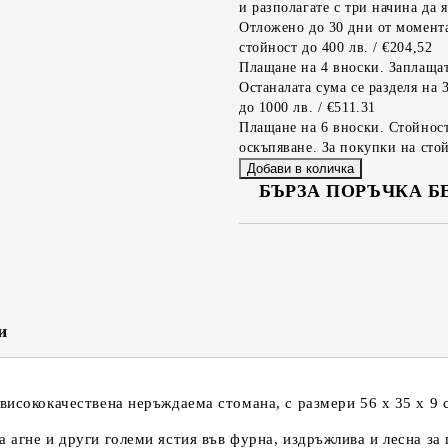
и разполагате с три начина да я
Отложено до 30 дни от момента
стойност до 400 лв. / €204,52
Плащане на 4 вноски. Заплащат
Останалата сума се разделя на 
до 1000 лв. / €511.31
Плащане на 6 вноски. Стойност
оскъпяване. За покупки на стой
БЪРЗА ПОРЪЧКА Б
САМО ПОПЪЛНЕТЕ 2 ПОЛЕТА
Съгласен съм с
Политика
Ние ще се свържем с вас в рамки
и
висококачествена неръждаема стомана, с размери 56 х 35 х 9 
 агне и други големи ястия във фурна, издръжлива и лесна за 