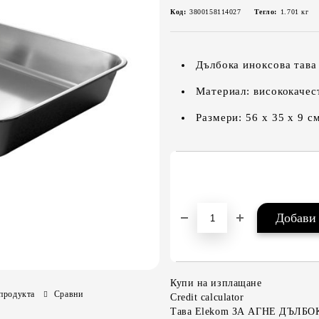
Код:
3800158114027
Тегло:
1.701
кг
Дълбока иноксова тава 
Материал: висококачес
Размери: 56 х 35 х 9 с
Купи на изплащане
продукта
Сравни
Credit calculator
Тава Elekom ЗА АГНЕ ДЪЛБО