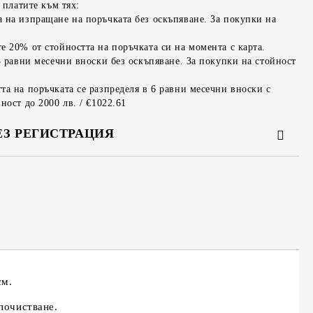
 платите към тях:
 на изпращане на поръчката без оскъпяване. За покупки на
е 20% от стойността на поръчката си на момента с карта.
3 равни месечни вноски без оскъпяване. За покупки на стойност
та на поръчката се разпределя в 6 равни месечни вноски с
ност до 2000 лв. / €1022.61
ЕЗ РЕГИСТРАЦИЯ
та за лични данни
те на работния ден.
см.
почистване.