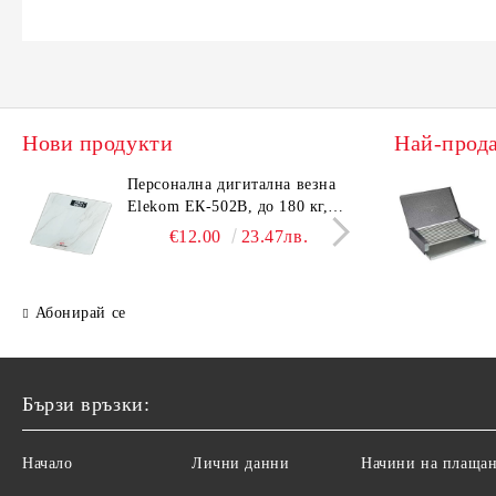
Нови продукти
Най-прод
Персонална дигитална везна
Елек
Elekom ЕК-502B, до 180 кг,
EK-4
LCD дисплей, Темперирано
дисп
€12.00
23.47лв.
стъкло - 6.0 мм, Размери
- 6.
30x30x2.3 cм
cм
Абонирай се
Бързи връзки:
Начало
Лични данни
Начини на плаща