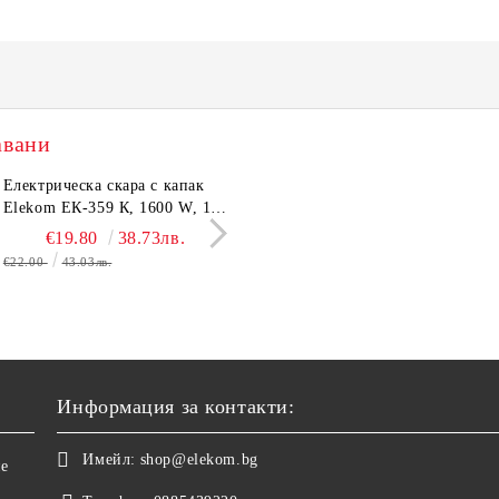
авани
тронен кантар Elekom
Електрическа скара с капак
Сешоар Elekom EK-1106,
Парти грил Elekom Е
03А, до 180 кг, LCD
Elekom ЕК-359 К, 1600 W, 12
1000W, Сгъваема дръжка,
мощност 800W, подв
лей, Темперирано стъкло
бр. неръждаеми тръбни
Концентратор, Две скорост
тавичка, медно покри
€10.50
€19.80
20.54лв.
38.73лв.
€11.50
€16.11
22.49лв.
31.51
0 мм, Размери 30x30x2.4
нагревятеля
Дълъг кабел, 220-240 V
реотана
€22.00
43.03лв.
€17.90
35.01лв.
Информация за контакти:
Имейл:
shop@elekom.bg
не