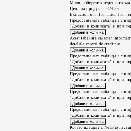
Моля, изберете кредитна схема
Цена на продукта:
€24.55
Extraction of information from cr
Предоставената таблица е с ин
"Добави в количката" и при по
Acest tabel are caracter informat
detaliile cererii de creditare.
Предоставената таблица е с ин
"Добави в количката" и при по
Предоставената таблица е с ин
"Добави в количката" и при по
Предоставената таблица е с ин
"Добави в количката" и при по
Предоставената таблица е с ин
"Добави в количката" и при по
Когато плащате с NewPay, всъщ